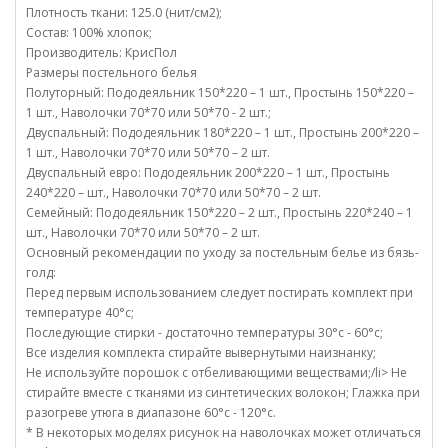
Плотность ткани: 125.0 (нит/см2);
Состав: 100% хлопок;
Производитель: КрисПол
Размеры постельного белья
Полуторный: Пододеяльник 150*220 – 1 шт., Простынь 150*220 –
1 шт., Наволочки 70*70 или 50*70 - 2 шт.;
Двуспальный: Пододеяльник 180*220 – 1 шт., Простынь 200*220 –
1 шт., Наволочки 70*70 или 50*70 – 2 шт.
Двуспальный евро: Пододеяльник 200*220 – 1 шт., Простынь
240*220 – шт., Наволочки 70*70 или 50*70 – 2 шт.
Семейный: Пододеяльник 150*220 – 2 шт., Простынь 220*240 – 1
шт., Наволочки 70*70 или 50*70 – 2 шт.
Основный рекомендации по уходу за постельным белье из бязь-
голд:
Перед первым использованием следует постирать комплект при
температуре 40°c;
Последующие стирки - достаточно температуры 30°c - 60°c;
Все изделия комплекта стирайте вывернутыми наизнанку;
Не используйте порошок с отбеливающими веществами;/li> Не
стирайте вместе с тканями из синтетических волокон; Глажка при
разогреве утюга в диапазоне 60°c - 120°c.
* В некоторых моделях рисунок на наволочках может отличаться