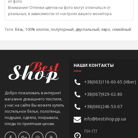
от фото
Внимание! Оттенки цветов на фото могут отличаться от
реальных, в зависимости от настроек вашего монитора.
Теги:
бязь
,
100% хлопок
,
полуторный
,
двуспальный
,
евро
,
семейный
НАШИ КОНТАКТЫ
+38(063)116-60-65 (Viber)
Добро пожаловать в интернет
+38(067)929-02-80
магазине домашнего текстиля,
у нас на сайте Вы можете купить
+38(066)246-53-07
постельное белье, полотенца,
подушки, одеяла, покрывала,
info@bestshop.pp.ua
пледы по приятным ценам.
ПН-ПТ