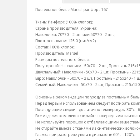
Постельное белье Marsel ранфорс 167
Ткань: Ранфорс (100% хлопок);
Страна производителя: Украина;
Наволочки: 70*70 – 2 шт. или 50*70 - 2 шт.;
Плотность ткани: 125.0 (нит/см2);
Состав: 100% хлопок;
Производитель: Marsel
Размеры постельного белья:
Полуторный: Наволочки - 50х70 – 2 шт, Простынь 215х150
Двуспальный: Наволочки - 50х70 – 2 шт, Простынь - 2215
Евро: Наволочки - 50х70 – 2 шт, Простынь - 215х240 - 1 
Семейный: Наволочки - 50х70 – 2 шт, Простынь 215х150 -
Основные рекомендации по уходу за постельным бель
Перед первым использованием следует постирать компл
Последующие стирки - достаточно температуры 30°c - 6
Все изделия комплекта стирайте вывернутыми наизнан
Не используйте порошок с отбеливающими веществам
Не стирайте вместе с тканями из синтетических волоко
Глажка при разогреве утюга в диапазоне 60°c - 120°c.