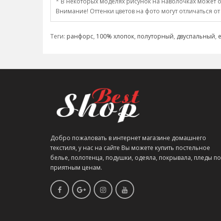
* В некоторых моделях рисунок на наволочках может о
Внимание! Оттенки цветов на фото могут отличаться от
Теги:
ранфорс
,
100% хлопок
,
полуторный
,
двуспальный
,
Добро пожаловать в интернет магазине домашнего
текстиля, у нас на сайте Вы можете купить постельное
белье, полотенца, подушки, одеяла, покрывала, пледы по
приятным ценам.