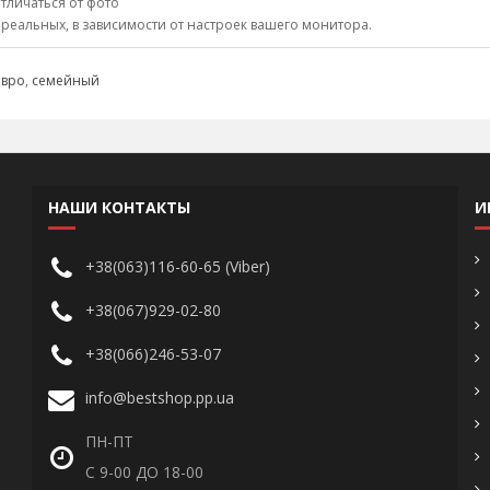
тличаться от фото
 реальных, в зависимости от настроек вашего монитора.
евро
,
семейный
НАШИ КОНТАКТЫ
И
+38(063)116-60-65 (Viber)
+38(067)929-02-80
+38(066)246-53-07
info@bestshop.pp.ua
ПН-ПТ
С 9-00 ДО 18-00