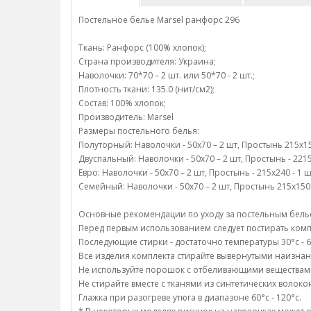
Постельное белье Marsel ранфорс 296
Ткань: Ранфорс (100% хлопок);
Страна производителя: Украина;
Наволочки: 70*70 – 2 шт. или 50*70 - 2 шт.;
Плотность ткани: 135.0 (нит/см2);
Состав: 100% хлопок;
Производитель: Marsel
Размеры постельного белья:
Полуторный: Наволочки - 50х70 – 2 шт, Простынь 215х150
Двуспальный: Наволочки - 50х70 – 2 шт, Простынь - 2215
Евро: Наволочки - 50х70 – 2 шт, Простынь - 215х240 - 1 
Семейный: Наволочки - 50х70 – 2 шт, Простынь 215х150 -
Основные рекомендации по уходу за постельным бель
Перед первым использованием следует постирать компл
Последующие стирки - достаточно температуры 30°c - 6
Все изделия комплекта стирайте вывернутыми наизнан
Не используйте порошок с отбеливающими веществам
Не стирайте вместе с тканями из синтетических волоко
Глажка при разогреве утюга в диапазоне 60°c - 120°c.