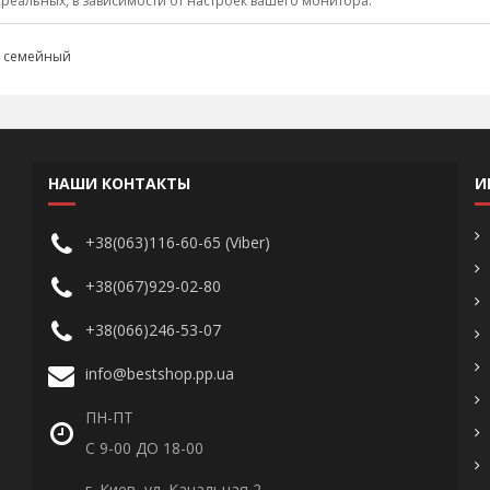
 реальных, в зависимости от настроек вашего монитора.
,
семейный
НАШИ КОНТАКТЫ
И
+38(063)116-60-65 (Viber)
+38(067)929-02-80
+38(066)246-53-07
info@bestshop.pp.ua
ПН-ПТ
С 9-00 ДО 18-00
г. Киев, ул. Канальная 2,