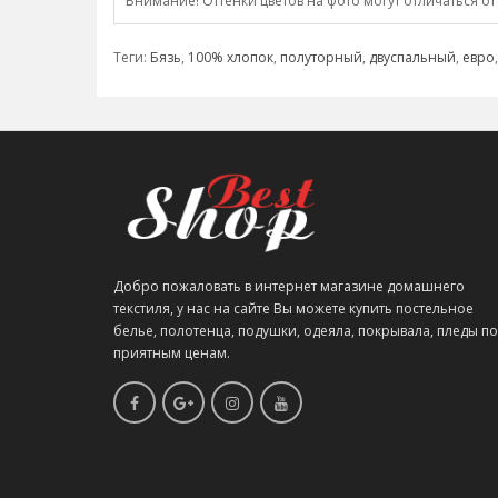
Внимание! Оттенки цветов на фото могут отличаться от
Теги:
Бязь
,
100% хлопок
,
полуторный
,
двуспальный
,
евро
Добро пожаловать в интернет магазине домашнего
текстиля, у нас на сайте Вы можете купить постельное
белье, полотенца, подушки, одеяла, покрывала, пледы по
приятным ценам.