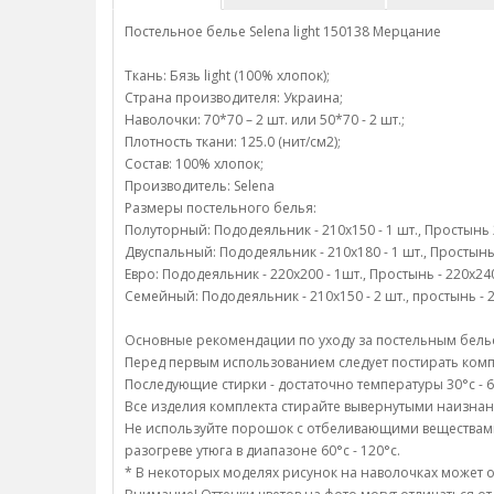
Постельное белье Selena light 150138 Мерцание
Ткань: Бязь light (100% хлопок);
Страна производителя: Украина;
Наволочки: 70*70 – 2 шт. или 50*70 - 2 шт.;
Плотность ткани: 125.0 (нит/см2);
Состав: 100% хлопок;
Производитель: Selena
Размеры постельного белья:
Полуторный: Пододеяльник - 210х150 - 1 шт., Простынь 22
Двуспальный: Пододеяльник - 210х180 - 1 шт., Простынь -
Евро: Пододеяльник - 220х200 - 1шт., Простынь - 220х240 
Семейный: Пододеяльник - 210х150 - 2 шт., простынь - 22
Основные рекомендации по уходу за постельным белье и
Перед первым использованием следует постирать компл
Последующие стирки - достаточно температуры 30°c - 6
Все изделия комплекта стирайте вывернутыми наизнан
Не используйте порошок с отбеливающими веществами;/
разогреве утюга в диапазоне 60°c - 120°c.
* В некоторых моделях рисунок на наволочках может о