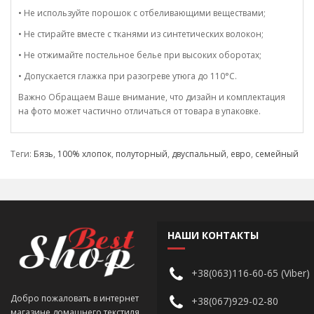
• Не используйте порошок с отбеливающими веществами;
• Не стирайте вместе с тканями из синтетических волокон;
• Не отжимайте постельное белье при высоких оборотах;
• Допускается глажка при разогреве утюга до 110°C.
Важно Обращаем Ваше внимание, что дизайн и комплектация
на фото может частично отличаться от товара в упаковке.
Теги:
Бязь
,
100% хлопок
,
полуторный
,
двуспальный
,
евро
,
семейный
НАШИ КОНТАКТЫ
+38(063)116-60-65 (Viber)
Добро пожаловать в интернет
+38(067)929-02-80
магазине домашнего текстиля,