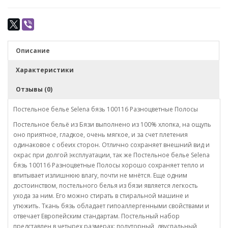
Описание
Характеристики
Отзывы (0)
Постельное белье Selena бязь 100116 Разноцветные Полосы
Постельное бельё из Бязи выполнено из 100% хлопка, на ощупь
оно приятное, гладкое, очень мягкое, и за счет плетения
одинаковое с обеих сторон. Отлично сохраняет внешний вид и
окрас при долгой эксплуатации, так же Постельное белье Selena
бязь 100116 Разноцветные Полосы хорошо сохраняет тепло и
впитывает излишнюю влагу, почти не мнётся. Еще одним
достоинством, постельного белья из бязи является легкость
ухода за ним. Его можно стирать в стиральной машине и
утюжить. Ткань бязь обладает гипоаллергенными свойствами и
отвечает Европейским стандартам. Постельный набор
представлен в четырех размерах: полуторный, двуспальный,