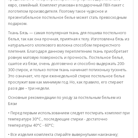
евро, семейный. Комплект упакован в подарочный ПВХ-пакет с
логотипом производителя. Поэтому такое чудесное и
презентабельное постельное белье может стать превосходным
подарком.
Ткань Бязь — самая популярная ткань для пошива постельного
белья, так как она прочная, приятная к телу. Изготовлена бязь из
натурального хлопкового волокна способом перекрестного
плетения. Благодаря данному переплетению ткань приобретает
ровную матовую поверхность и прочность. Постельное бельё,
сшитое из бязи, очень долговечно и способно выдержать 200-
300 стирок, и только потом ткань начинает потихоньку тускнеть.
Это означает, что при еженедельной стирке постельное белье
прослужит вам как минимум год. Но, как правило, его стирают
раз в две – три недели.
Основные рекомендации по уходу за постельным бельем из
Бязи
• Перед первым использованием следует постирать комплект при
температуре 30°C., последующие стирки - достаточно
температуры 40°C - 60°C;
• Все изделия комплекта стирайте вывернутыми наизнанку;