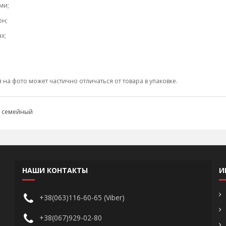
ми;
он;
х;
а фото может частично отличаться от товара в упаковке.
,
семейный
НАШИ КОНТАКТЫ
И
+38(063)116-60-65 (Viber)
+38(067)929-02-80