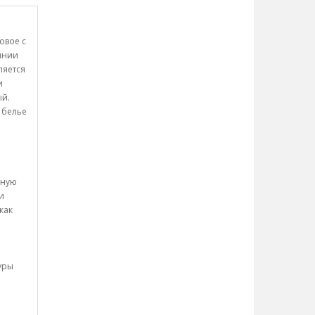
овое с
Линии
ляется
и
ый.
 белье
вную
и
как
уры