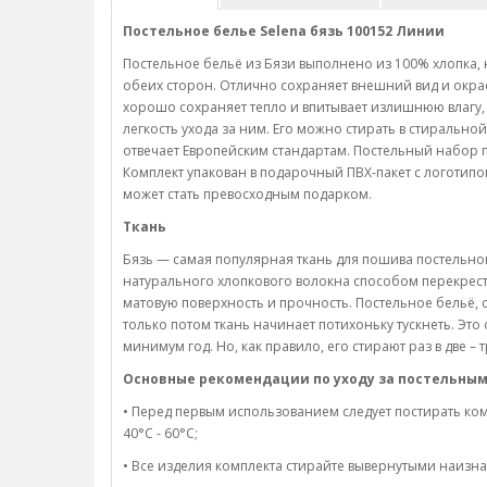
Постельное белье Selena бязь 100152 Линии
Постельное бельё из Бязи выполнено из 100% хлопка, н
обеих сторон. Отлично сохраняет внешний вид и окрас
хорошо сохраняет тепло и впитывает излишнюю влагу, 
легкость ухода за ним. Его можно стирать в стиральн
отвечает Европейским стандартам. Постельный набор п
Комплект упакован в подарочный ПВХ-пакет с логотипо
может стать превосходным подарком.
Ткань
Бязь — самая популярная ткань для пошива постельного
натурального хлопкового волокна способом перекрес
матовую поверхность и прочность. Постельное бельё, 
только потом ткань начинает потихоньку тускнеть. Это
минимум год. Но, как правило, его стирают раз в две – 
Основные рекомендации по уходу за постельным
• Перед первым использованием следует постирать ком
40°C - 60°C;
• Все изделия комплекта стирайте вывернутыми наизна