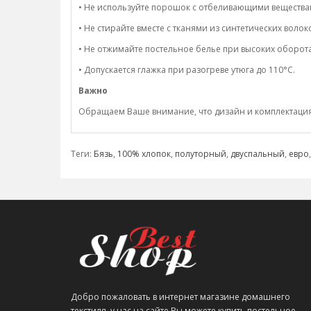
• Не используйте порошок с отбеливающими вещества
• Не стирайте вместе с тканями из синтетических волок
• Не отжимайте постельное белье при высоких оборота
• Допускается глажка при разогреве утюга до 110°C.
Важно
Обращаем Ваше внимание, что дизайн и комплектация н
Теги:
Бязь
,
100% хлопок
,
полуторный
,
двуспальный
,
евро
Добро пожаловать в интернет магазине домашнего
текстиля, у нас на сайте Вы можете купить постельное