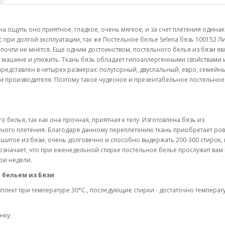
а ощупь оно приятное, гладкое, очень мягкое, и за счет плетения одинак
 при долгой эксплуатации, так же Постельное белье Selena бязь 100152 
почти не мнётся. Еще одним достоинством, постельного белья из бязи яв
ой машине и утюжить. Ткань бязь обладает гипоаллергенными свойствами 
редставлен в четырех размерах: полуторный, двуспальный, евро, семейн
м производителя. Поэтому такое чудесное и презентабельное постельное
 белья, так как она прочная, приятная к телу. Изготовлена бязь из
тного плетения. Благодаря данному переплетению ткань приобретает ро
сшитое из бязи, очень долговечно и способно выдержать 200-300 стирок, 
 означает, что при еженедельной стирке постельное белье прослужит вам 
три недели.
 бельем из Бязи
плект при температуре 30°C., последующие стирки - достаточно температ
нку;