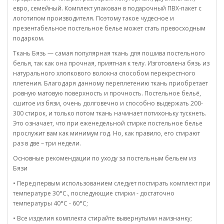
евро, семейный. Комплект упакован в подарочный ПВХ-пакет с
логотипом производителя. Поэтому такое чудесное и
презентабельное постельное белье может стать превосходным
подарком.
Ткань Бязь — самая популярная ткань для пошива постельного
белья, так как она прочная, приятная к телу. Изготовлена бязь из
натурального хлопкового волокна способом перекрестного
плетения. Благодаря данному переплетению ткань приобретает
ровную матовую поверхность и прочность. Постельное бельё,
сшитое из бязи, очень долговечно и способно выдержать 200-
300 стирок, и только потом ткань начинает потихоньку тускнеть.
Это означает, что при еженедельной стирке постельное белье
прослужит вам как минимум год. Но, как правило, его стирают
раз в две – три недели.
Основные рекомендации по уходу за постельным бельем из
Бязи
• Перед первым использованием следует постирать комплект при
температуре 30°C., последующие стирки - достаточно
температуры 40°C - 60°C;
• Все изделия комплекта стирайте вывернутыми наизнанку;