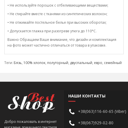
• Не используйте порошок с отбеливающими веществами;
• Не стирайте вместе с тканями из синтетических волокон;
• Не отжимайте постельное белье при высоких оборотах;
• Допускается глажка при разогреве утюга до 110°C.
Важно Обращаем Ваше внимание, что дизайн и комплектация
на фото может частично отличаться от товара в упаковке.
Теги:
Бязь
,
100% хлопок
,
полуторный
,
двуспальный
,
евро
,
семейный
НАШИ КОНТАКТЫ
+38(063)116-60-65 (Viber)
Добро пожаловать в интернет
+38(067)929-02-80
магазине домашнего текстиля,