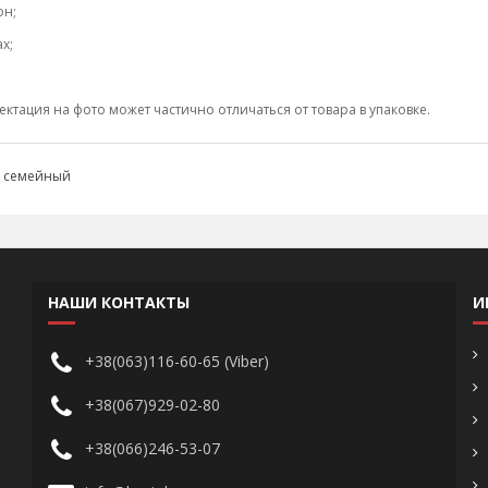
он;
х;
тация на фото может частично отличаться от товара в упаковке.
,
семейный
НАШИ КОНТАКТЫ
И
+38(063)116-60-65 (Viber)
+38(067)929-02-80
+38(066)246-53-07