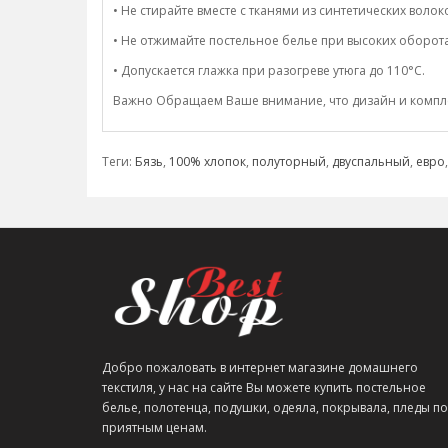
• Не стирайте вместе с тканями из синтетических волок
• Не отжимайте постельное белье при высоких оборота
• Допускается глажка при разогреве утюга до 110°C.
Важно Обращаем Ваше внимание, что дизайн и комплек
Теги:
Бязь
,
100% хлопок
,
полуторный
,
двуспальный
,
евро
Добро пожаловать в интернет магазине домашнего
текстиля, у нас на сайте Вы можете купить постельное
белье, полотенца, подушки, одеяла, покрывала, пледы по
приятным ценам.