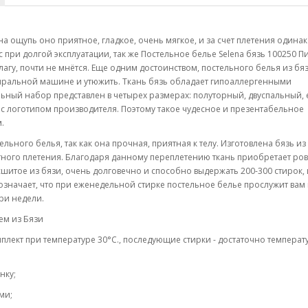
а ощупь оно приятное, гладкое, очень мягкое, и за счет плетения одинак
 при долгой эксплуатации, так же Постельное белье Selena бязь 100250 
агу, почти не мнётся. Еще одним достоинством, постельного белья из бя
 стиральной машине и утюжить. Ткань бязь обладает гипоаллергенными
льный набор представлен в четырех размерах: полуторный, двуспальный, 
 с логотипом производителя. Поэтому такое чудесное и презентабельное
.
льного белья, так как она прочная, приятная к телу. Изготовлена бязь из
тного плетения. Благодаря данному переплетению ткань приобретает ро
сшитое из бязи, очень долговечно и способно выдержать 200-300 стирок, 
 означает, что при еженедельной стирке постельное белье прослужит вам 
три недели.
ем из Бязи
плект при температуре 30°C., последующие стирки - достаточно температ
нку;
ми;