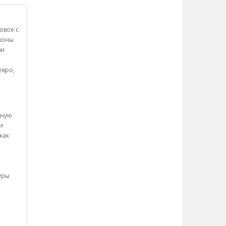
овое с
Пионы
зи
евро,
вную
и
как
уры