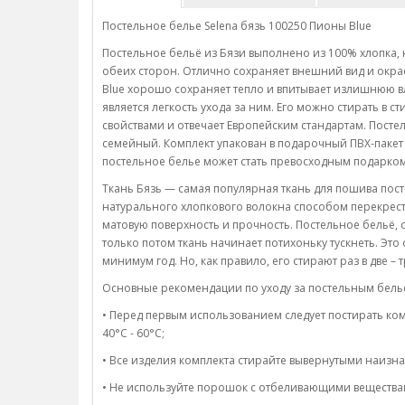
Постельное белье Selena бязь 100250 Пионы Blue
Постельное бельё из Бязи выполнено из 100% хлопка, н
обеих сторон. Отлично сохраняет внешний вид и окрас
Blue хорошо сохраняет тепло и впитывает излишнюю вл
является легкость ухода за ним. Его можно стирать в
свойствами и отвечает Европейским стандартам. Посте
семейный. Комплект упакован в подарочный ПВХ-пакет
постельное белье может стать превосходным подарком
Ткань Бязь — самая популярная ткань для пошива посте
натурального хлопкового волокна способом перекрес
матовую поверхность и прочность. Постельное бельё, 
только потом ткань начинает потихоньку тускнеть. Это
минимум год. Но, как правило, его стирают раз в две – 
Основные рекомендации по уходу за постельным бель
• Перед первым использованием следует постирать ком
40°C - 60°C;
• Все изделия комплекта стирайте вывернутыми наизна
• Не используйте порошок с отбеливающими вещества