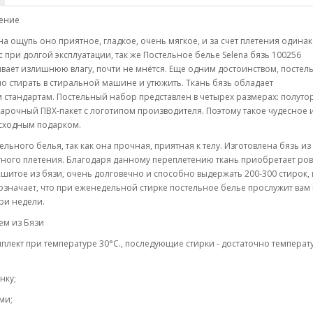
оение
а ощупь оно приятное, гладкое, очень мягкое, и за счет плетения одинак
при долгой эксплуатации, так же Постельное белье Selena бязь 100256
вает излишнюю влагу, почти не мнётся. Еще одним достоинством, постел
жно стирать в стиральной машине и утюжить. Ткань бязь обладает
 стандартам. Постельный набор представлен в четырех размерах: полуто
дарочный ПВХ-пакет с логотипом производителя. Поэтому такое чудесное 
осходным подарком.
льного белья, так как она прочная, приятная к телу. Изготовлена бязь из
тного плетения. Благодаря данному переплетению ткань приобретает ро
сшитое из бязи, очень долговечно и способно выдержать 200-300 стирок, 
 означает, что при еженедельной стирке постельное белье прослужит вам 
три недели.
ем из Бязи
плект при температуре 30°C., последующие стирки - достаточно температ
нку;
ми;