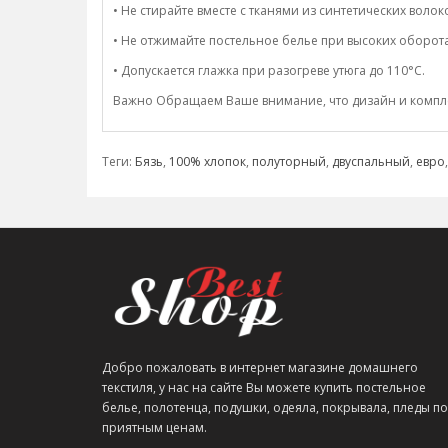
• Не стирайте вместе с тканями из синтетических волок
• Не отжимайте постельное белье при высоких оборота
• Допускается глажка при разогреве утюга до 110°C.
Важно Обращаем Ваше внимание, что дизайн и комплек
Теги:
Бязь
,
100% хлопок
,
полуторный
,
двуспальный
,
евро
Добро пожаловать в интернет магазине домашнего
текстиля, у нас на сайте Вы можете купить постельное
белье, полотенца, подушки, одеяла, покрывала, пледы по
приятным ценам.