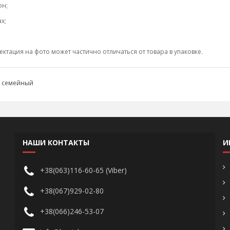
он;
х;
тация на фото может частично отличаться от товара в упаковке.
,
семейный
НАШИ КОНТАКТЫ
И
+38(063)116-60-65 (Viber)
+38(067)929-02-80
+38(066)246-53-07