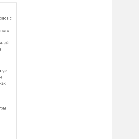
овое с
ьного
рный,
и
вную
и
как
уры