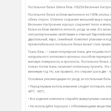
Постельное белье Selena бязь 100256 Весеннее Настр
Постельное бельё из Бязи выполнено из 100% хлопка, н
обеих сторон. Отлично сохраняет внешний вид и окрас 
Весеннее Настроение хорошо сохраняет тепло и впиты
белья из бязи является легкость ухода за ним. Его мо
гипоаллергенными свойствами и отвечает Европейским
двуспальный, евро, семейный. Комплект упакован в по
презентабельное постельное белье может стать прев
Ткань Бязь — самая популярная ткань для пошива посте
натурального хлопкового волокна способом перекрес
матовую поверхность и прочность. Постельное бельё, 
только потом ткань начинает потихоньку тускнеть. Это
минимум год. Но, как правило, его стирают раз в две – 
Основные рекомендации по уходу за постельным бель
• Перед первым использованием следует постирать ком
40°C - 60°C;
• Все изделия комплекта стирайте вывернутыми наизна
• Не используйте порошок с отбеливающими вещества