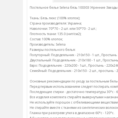
Постельное белье Selena бязь 100303 Утренние Звезды
Ткань: Бязь люкс (100% хлопок);
Страна производителя: Украина;
Наволочки: 70*70 – 2 шт. или 50*70 - 2 шт.;
Плотность ткани: 135.0 (нит/см2);
Состав: 100% хлопок;
Производитель: Selena
Размеры постельного белья:
Полуторный: Пододеяльник - 210х150 - 1 шт., Простынь 22
Двуспальный: Пододеяльник - 210х180 - 1 шт., Простынь -
Евро: Пододеяльник - 220х200 - 1шт., Простынь - 220х240 
Семейный: Пододеяльник - 210х150 - 2 шт., простынь - 22
Основные рекомендации по уходу за постельным белье
Перед первым использованием следует постирать компл
Последующие стирки - достаточно температуры 30°c - 6
Все изделия комплекта стирайте вывернутыми наизнан
Не используйте порошок с отбеливающими веществам
Не стирайте вместе с тканями из синтетических волоко
Глажка при разогреве утюга в диапазоне 60°c - 120°c.