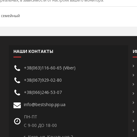
 реальных, в зависимости от настроек вашего монитора.
,
семейный
НАШИ КОНТАКТЫ
И
+38(063)116-60-65 (Viber)
+38(067)929-02-80
+38(066)246-53-07
info@bestshop.pp.ua
ПН-ПТ
С 9-00 ДО 18-00
г. Киев, ул. Канальная 2,