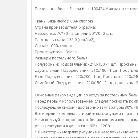
Постельное белье Selena бязь 100424 Мишка на севере
Ткань: Бязь люкс (100% хлопок);
Страна производителя: Украина;
Наволочки: 70*70 – 2 шт. или 50*70 - 2 шт.;
Плотность ткани: 135.0 (нит/см2);
Состав: 100% хлопок;
Производитель: Selena
Размеры постельного белья:
Полуторный: Пододеяльник - 210х150 - 1 шт., Простынь 22
Двуспальный: Пододеяльник - 210х180 - 1 шт., Простынь -
Евро: Пододеяльник - 220х200 - 1шт., Простынь - 220х240 
Семейный: Пододеяльник - 210х150 - 2 шт., простынь - 22
Основные рекомендации по уходу за постельным белье
Перед первым использованием следует постирать компл
Последующие стирки - достаточно температуры 30°c - 6
Все изделия комплекта стирайте вывернутыми наизнан
Не используйте порошок с отбеливающими веществами;/
разогреве утюга в диапазоне 60°c - 120°c.
* В некоторых моделях рисунок на наволочках может о