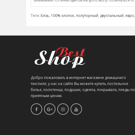
Внимание! Оттенки цветов на фото могут отличаться от
Теги:
Бязь
,
100% хлопок
,
полуторный
,
двуспальный
,
евро
Добро пожаловать в интернет магазине домашнего
текстиля, у нас на сайте Вы можете купить постельное
белье, полотенца, подушки, одеяла, покрывала, пледы по
приятным ценам.