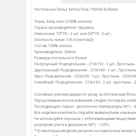
Постельное белье Selena бязь 100443 Бобики
Ткань: Бязь люкс (100% хлопок);
Страна производителя: Украина;
Наволочки: 70*70 – 2 шт. или 50*70 - 2 шт.;
Плотность ткани: 135.0 (нит/см2);
Состав: 100% хлопок;
Производитель: Selena
Размеры постельного белья:
Полуторный: Пододеяльник - 210х150 - 1 шт., Простынь 22
Двуспальный: Пододеяльник - 210х180 - 1 шт., Простынь -
Евро: Пододеяльник - 220х200 - 1шт., Простынь - 220х240 
Семейный: Пододеяльник - 210х150 - 2 шт., простынь - 22
Основные рекомендации по уходу за постельным белье
Перед первым использованием следует постирать компл
Последующие стирки - достаточно температуры 30°c - 6
Все изделия комплекта стирайте вывернутыми наизнан
Не используйте порошок с отбеливающими веществами;/
разогреве утюга в диапазоне 60°c - 120°c.
* В некоторых моделях рисунок на наволочках может о