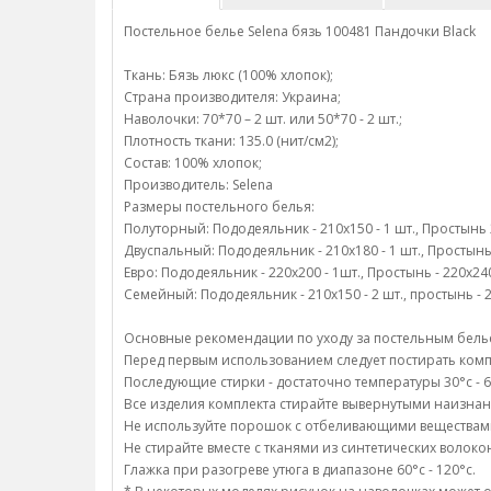
Постельное белье Selena бязь 100481 Пандочки Black
Ткань: Бязь люкс (100% хлопок);
Страна производителя: Украина;
Наволочки: 70*70 – 2 шт. или 50*70 - 2 шт.;
Плотность ткани: 135.0 (нит/см2);
Состав: 100% хлопок;
Производитель: Selena
Размеры постельного белья:
Полуторный: Пододеяльник - 210х150 - 1 шт., Простынь 22
Двуспальный: Пододеяльник - 210х180 - 1 шт., Простынь -
Евро: Пододеяльник - 220х200 - 1шт., Простынь - 220х240 
Семейный: Пододеяльник - 210х150 - 2 шт., простынь - 22
Основные рекомендации по уходу за постельным белье 
Перед первым использованием следует постирать компл
Последующие стирки - достаточно температуры 30°c - 6
Все изделия комплекта стирайте вывернутыми наизнан
Не используйте порошок с отбеливающими веществам
Не стирайте вместе с тканями из синтетических волоко
Глажка при разогреве утюга в диапазоне 60°c - 120°c.