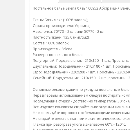
Постельное белье Selena бязь 100952 Абстракция Ван
Ткань: Бязь люкс (100% хлопок);
Страна производителя: Украина;
Наволочки: 70*70 – 2 шт. или 50*70 - 2 шт.;
Плотность ткани: 135.0 (нит/см2);
Состав: 100% хлопок;
Производитель: Selena
Размеры постельного белья:
Полуторный: Пододеяльник - 210х150 - 1 шт., Простынь 22
Двуспальный: Пододеяльник - 210х180 - 1 шт., Простынь -
Евро: Пододеяльник - 220х200 - 1шт., Простынь - 220х240 
Семейный: Пододеяльник - 210х150 - 2 шт., простынь - 22
Основные рекомендации по уходу за постельным белье
Перед первым использованием следует постирать компл
Последующие стирки - достаточно температуры 30°c - 6
Все изделия комплекта стирайте вывернутыми наизнан
Не используйте порошок с отбеливающими веществам
Не стирайте вместе с тканями из синтетических волоко
Глажка при разогреве утюга в диапазоне 60°c - 120°c.