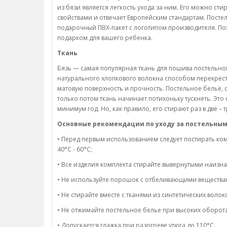
из бязи является легкость ухода за ним. Его можно с
свойствами и отвечает Европейским стандартам. Посте
подарочный ПВХ-пакет с логотипом производителя. По
подарком для вашего ребенка.
Ткань
Бязь — самая популярная ткань для пошива постельного
натурального хлопкового волокна способом перекрес
матовую поверхность и прочность. Постельное бельё, 
только потом ткань начинает потихоньку тускнеть. Это
минимум год. Но, как правило, его стирают раз в две – 
Основные рекомендации по уходу за постельным
• Перед первым использованием следует постирать ком
40°C - 60°C;
• Все изделия комплекта стирайте вывернутыми наизна
• Не используйте порошок с отбеливающими вещества
• Не стирайте вместе с тканями из синтетических волок
• Не отжимайте постельное белье при высоких оборота
• Допускается глажка при разогреве утюга до 110°C.