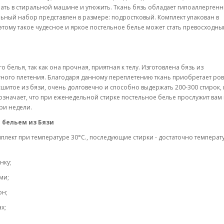
тирать в стиральной машине и утюжить. Ткань бязь обладает гипоаллерген
льный набор представлен в размере: подростковый. Комплект упакован в
этому такое чудесное и яркое постельное белье может стать превосходн
 белья, так как она прочная, приятная к телу. Изготовлена бязь из
тного плетения. Благодаря данному переплетению ткань приобретает ро
сшитое из бязи, очень долговечно и способно выдержать 200-300 стирок, 
 означает, что при еженедельной стирке постельное белье прослужит вам 
три недели.
 бельем из Бязи
плект при температуре 30°C., последующие стирки - достаточно температ
нку;
ми;
он;
х;