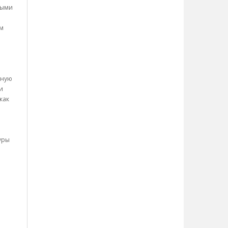
ными
ым
вную
и
как
уры