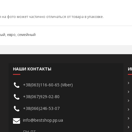
а фото может частично отличаться от товара в упаковке.
ный
,
евро
,
семейный
НАШИ КОНТАКТЫ
И
+38(063)116-60-65 (Viber)
+38(067)929-02-80
+38(066)246-53-07
info@bestshop.pp.ua
ПН-ПТ