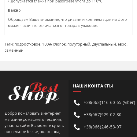
• Допускается глажка при разогреве утюга до 110°C.
Важно
Обращаем Ваше внимание, что дизайн и комплектация на фото
может частично отличаться от товара в упаковке.
Теги:
подростковое
,
100% хлопок
,
полуторный
,
двуспальный
,
евро
,
семейный
НАШИ КОНТАКТЫ
+38(063)116-60-65 (Viber)
Добро пожаловать в интернет
+38(067)929-02-80
магазине домашнего текстиля,
у нас на сайте Вы можете купить
+38(066)246-53-07
постельное белье, полотенца,