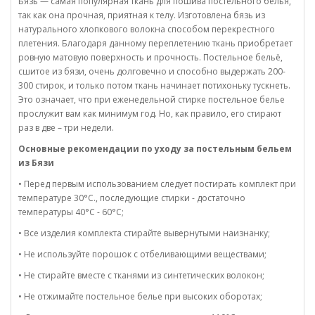
Бязь — самая популярная ткань для пошива постельного белья,
так как она прочная, приятная к телу. Изготовлена бязь из
натурального хлопкового волокна способом перекрестного
плетения. Благодаря данному переплетению ткань приобретает
ровную матовую поверхность и прочность. Постельное бельё,
сшитое из бязи, очень долговечно и способно выдержать 200-
300 стирок, и только потом ткань начинает потихоньку тускнеть.
Это означает, что при еженедельной стирке постельное белье
прослужит вам как минимум год. Но, как правило, его стирают
раз в две – три недели.
Основные рекомендации по уходу за постельным бельем
из Бязи
• Перед первым использованием следует постирать комплект при
температуре 30°C., последующие стирки - достаточно
температуры 40°C - 60°C;
• Все изделия комплекта стирайте вывернутыми наизнанку;
• Не используйте порошок с отбеливающими веществами;
• Не стирайте вместе с тканями из синтетических волокон;
• Не отжимайте постельное белье при высоких оборотах;