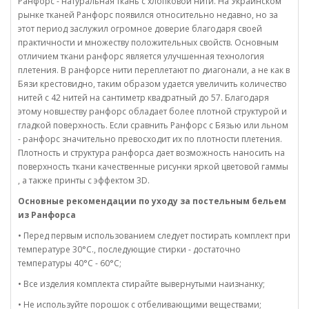
Ранфорс - натуральная ткань с хлопковой нити. На Украинском
рынке тканей Ранфорс появился относительно недавно, но за
этот период заслужил огромное доверие благодаря своей
практичности и множеству положительных свойств. Основным
отличием ткани ранфорс является улучшенная технология
плетения. В ранфорсе нити переплетают по диагонали, а не как в
Бязи крестовидно, таким образом удается увеличить количество
нитей с 42 нитей на сантиметр квадратный до 57. Благодаря
этому новшеству ранфорс обладает более плотной структурой и
гладкой поверхность. Если сравнить Ранфорс с Бязью или льном
- ранфорс значительно превосходит их по плотности плетения.
Плотность и структура ранфорса дает возможность наносить на
поверхность ткани качественные рисунки яркой цветовой гаммы
, а также принты с эффектом 3D.
Основные рекомендации по уходу за постельным бельем
из Ранфорса
• Перед первым использованием следует постирать комплект при
температуре 30°C., последующие стирки - достаточно
температуры 40°C - 60°C;
• Все изделия комплекта стирайте вывернутыми наизнанку;
• Не используйте порошок с отбеливающими веществами;