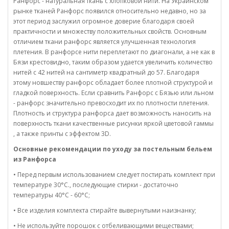
Ранфорс - натуральная ткань с хлопковой нити. На Украинском
рынке тканей Ранфорс появился относительно недавно, но за
этот период заслужил огромное доверие благодаря своей
практичности и множеству положительных свойств. Основным
отличием ткани ранфорс является улучшенная технология
плетения. В ранфорсе нити переплетают по диагонали, а не как в
Бязи крестовидно, таким образом удается увеличить количество
нитей с 42 нитей на сантиметр квадратный до 57. Благодаря
этому новшеству ранфорс обладает более плотной структурой и
гладкой поверхность. Если сравнить Ранфорс с Бязью или льном
- ранфорс значительно превосходит их по плотности плетения.
Плотность и структура ранфорса дает возможность наносить на
поверхность ткани качественные рисунки яркой цветовой гаммы
, а также принты с эффектом 3D.
Основные рекомендации по уходу за постельным бельем
из Ранфорса
• Перед первым использованием следует постирать комплект при
температуре 30°C., последующие стирки - достаточно
температуры 40°C - 60°C;
• Все изделия комплекта стирайте вывернутыми наизнанку;
• Не используйте порошок с отбеливающими веществами;