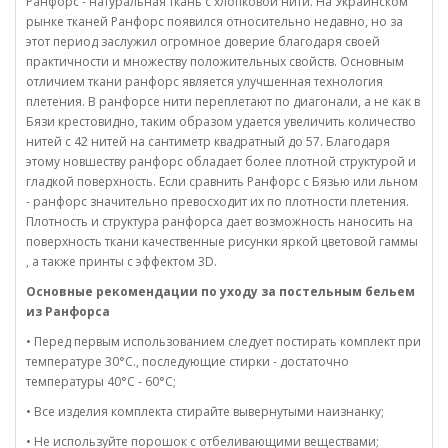
Ранфорс - натуральная ткань с хлопковой нити. На Украинском
рынке тканей Ранфорс появился относительно недавно, но за
этот период заслужил огромное доверие благодаря своей
практичности и множеству положительных свойств. Основным
отличием ткани ранфорс является улучшенная технология
плетения. В ранфорсе нити переплетают по диагонали, а не как в
Бязи крестовидно, таким образом удается увеличить количество
нитей с 42 нитей на сантиметр квадратный до 57. Благодаря
этому новшеству ранфорс обладает более плотной структурой и
гладкой поверхность. Если сравнить Ранфорс с Бязью или льном
- ранфорс значительно превосходит их по плотности плетения.
Плотность и структура ранфорса дает возможность наносить на
поверхность ткани качественные рисунки яркой цветовой гаммы
, а также принты с эффектом 3D.
Основные рекомендации по уходу за постельным бельем
из Ранфорса
• Перед первым использованием следует постирать комплект при
температуре 30°C., последующие стирки - достаточно
температуры 40°C - 60°C;
• Все изделия комплекта стирайте вывернутыми наизнанку;
• Не используйте порошок с отбеливающими веществами;