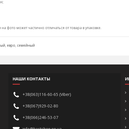
х;
а фото может частично отличаться от товара в упаковке.
ный
,
евро
,
семейный
НАШИ КОНТАКТЫ
И
+38(063)116-60-65 (Viber)
+38(067)929-02-80
+38(066)246-53-07
info@bestshop.pp.ua