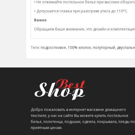
• Не отжимайте постельное белье при высоких оборота
• Допускается глажка при разогреве утюга до 110°C.
Важно
Обращаем Ваше внимание, что дизайн и комплектация н
Теги:
подростковое
,
100% хлопок
,
полуторный
,
двуспаль
Добро пожаловать в интернет магазине домашнего
текстиля, у нас на сайте Вы можете купить постельное
белье, полотенца, подушки, одеяла, покрывала, пледы по
приятным ценам.