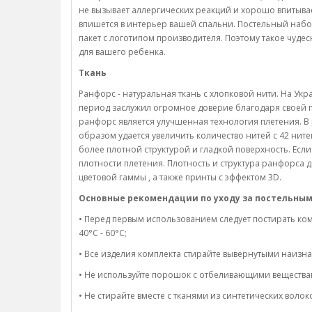
не вызывает аллергических реакций и хорошо впитывае
впишется в интерьер вашей спальни. Постельный набо
пакет с логотипом производителя. Поэтому такое чуд
для вашего ребенка.
Ткань
Ранфорс - натуральная ткань с хлопковой нити. На Ук
период заслужил огромное доверие благодаря своей 
ранфорс является улучшенная технология плетения. В 
образом удается увеличить количество нитей с 42 нит
более плотной структурой и гладкой поверхность. Есл
плотности плетения. Плотность и структура ранфорса 
цветовой гаммы , а также принты с эффектом 3D.
Основные рекомендации по уходу за постельным
• Перед первым использованием следует постирать ком
40°C - 60°C;
• Все изделия комплекта стирайте вывернутыми наизна
• Не используйте порошок с отбеливающими вещества
• Не стирайте вместе с тканями из синтетических волок