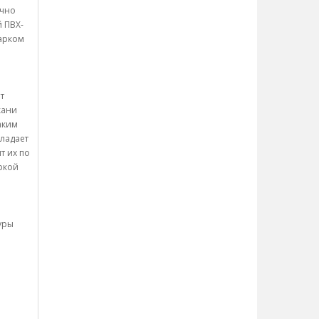
ично
й ПВХ-
дарком
т
кани
аким
бладает
т их по
ркой
уры