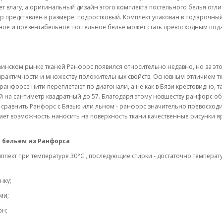
т влагу, а оригинальный дизайн этого комплекта постельного белья отл
р представлен в размере: подростковый. Комплект упакован в подарочны
есное и презентабельное постельное белье может стать превосходным по
раинском рынке тканей Ранфорс появился относительно недавно, но за это
практичности и множеству положительных свойств. Основным отличием т
ранфорсе нити переплетают по диагонали, а не как в Бязи крестовидно, т
ей на сантиметр квадратный до 57. Благодаря этому новшеству ранфорс о
и сравнить Ранфорс с Бязью или льном - ранфорс значительно превосходи
дает возможность наносить на поверхность ткани качественные рисунки я
 бельем из Ранфорса
плект при температуре 30°C., последующие стирки - достаточно температ
нку;
ми;
он;