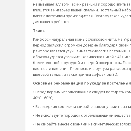
не вызывает аллергических реакций и хорошо впитывае
впишется в интерьер вашей спальни. Постельный набо
пакет с логотипом производителя. Поэтому такое чуд
для вашего ребенка.
Ткань
Ранфорс - натуральная ткань с хлопковой нити. На Ук
период заслужил огромное доверие благодаря своей 
ранфорс является улучшенная технология плетения. В 
образом удается увеличить количество нитей с 42 нит
более плотной структурой и гладкой поверхность. Есл
плотности плетения. Плотность и структура ранфорса 
цветовой гаммы , а также принты с эффектом 3D.
Основные рекомендации по уходу за постельным
• Перед первым использованием следует постирать ком
40°C - 60°C;
• Все изделия комплекта стирайте вывернутыми наизна
• Не используйте порошок с отбеливающими вещества
• Не стирайте вместе с тканями из синтетических волок