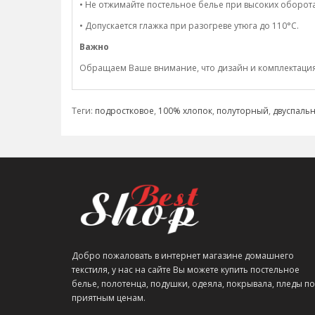
• Не отжимайте постельное белье при высоких оборота
• Допускается глажка при разогреве утюга до 110°C.
Важно
Обращаем Ваше внимание, что дизайн и комплектация н
Теги:
подростковое
,
100% хлопок
,
полуторный
,
двуспаль
Добро пожаловать в интернет магазине домашнего
текстиля, у нас на сайте Вы можете купить постельное
белье, полотенца, подушки, одеяла, покрывала, пледы по
приятным ценам.