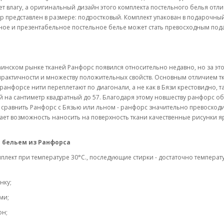
т влагу, а оригинальный дизайн этого комплекта постельного белья отл
р представлен в размере: подростковый. Комплект упакован в подарочны
есное и презентабельное постельное белье может стать превосходным по
раинском рынке тканей Ранфорс появился относительно недавно, но за это
практичности и множеству положительных свойств. Основным отличием т
ранфорсе нити переплетают по диагонали, а не как в Бязи крестовидно, т
ей на сантиметр квадратный до 57. Благодаря этому новшеству ранфорс о
и сравнить Ранфорс с Бязью или льном - ранфорс значительно превосходи
дает возможность наносить на поверхность ткани качественные рисунки я
 бельем из Ранфорса
плект при температуре 30°C., последующие стирки - достаточно температ
нку;
ми;
он;