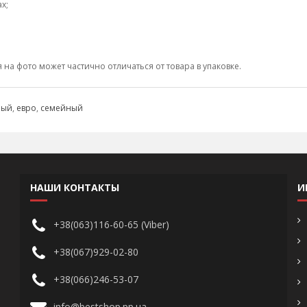
х;
а фото может частично отличаться от товара в упаковке.
ный
,
евро
,
семейный
НАШИ КОНТАКТЫ
И
+38(063)116-60-65 (Viber)
+38(067)929-02-80
+38(066)246-53-07
info@bestshop.pp.ua