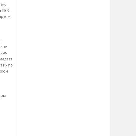
ично
й ПВХ-
дарком
т
кани
аким
бладает
т их по
ркой
уры