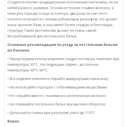
Создается поплин традиционным полотняным плетением, но из
нитей разного размера. Основа из тонких, гладких волокон, а
нити утка гораздо толще (в полтора, два раза) за счет этого
полотно получается с легким рубчиковым рельефом, что делает
ткань прочнее бязи, и она имеет более гладкую и блестящую
структуру Такие достоинства делают эту ткань самой
востребованной для постельного белья.
Основные рекомендации по уходу за постельным бельем
из Поплина
• Перед первым использованием следует постирать комплект при
температуре 30°C., последующие стирки - достаточно
температуры 40°C-60°C;
• Все изделия комплекта стирайте вывернутыми наизнанку;
• Не используйте порошок с отбеливающими веществами;
• Не стирайте вместе с тканями из синтетических волокон;
• Не отжимайте постельное белье при высоких оборотах;
• Допускается глажка при разогреве утюга до 110°C.
Важно