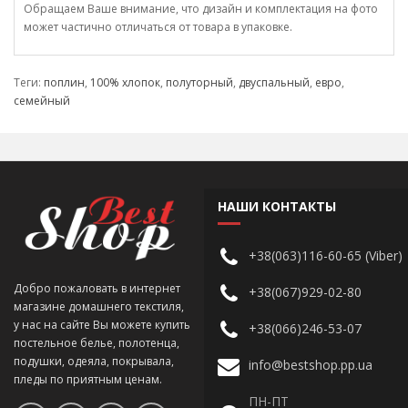
Обращаем Ваше внимание, что дизайн и комплектация на фото
может частично отличаться от товара в упаковке.
Теги:
поплин
,
100% хлопок
,
полуторный
,
двуспальный
,
евро
,
семейный
НАШИ КОНТАКТЫ
+38(063)116-60-65 (Viber)
Добро пожаловать в интернет
+38(067)929-02-80
магазине домашнего текстиля,
у нас на сайте Вы можете купить
+38(066)246-53-07
постельное белье, полотенца,
подушки, одеяла, покрывала,
info@bestshop.pp.ua
пледы по приятным ценам.
ПН-ПТ