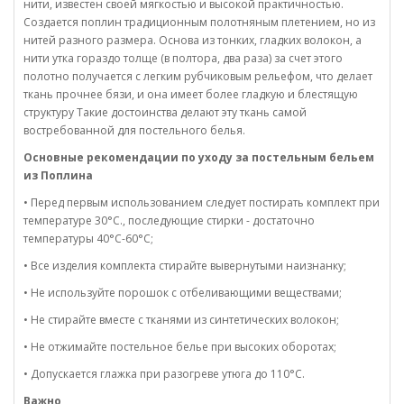
нити, известен своей мягкостью и высокой практичностью.
Создается поплин традиционным полотняным плетением, но из
нитей разного размера. Основа из тонких, гладких волокон, а
нити утка гораздо толще (в полтора, два раза) за счет этого
полотно получается с легким рубчиковым рельефом, что делает
ткань прочнее бязи, и она имеет более гладкую и блестящую
структуру Такие достоинства делают эту ткань самой
востребованной для постельного белья.
Основные рекомендации по уходу за постельным бельем
из Поплина
• Перед первым использованием следует постирать комплект при
температуре 30°C., последующие стирки - достаточно
температуры 40°C-60°C;
• Все изделия комплекта стирайте вывернутыми наизнанку;
• Не используйте порошок с отбеливающими веществами;
• Не стирайте вместе с тканями из синтетических волокон;
• Не отжимайте постельное белье при высоких оборотах;
• Допускается глажка при разогреве утюга до 110°C.
Важно