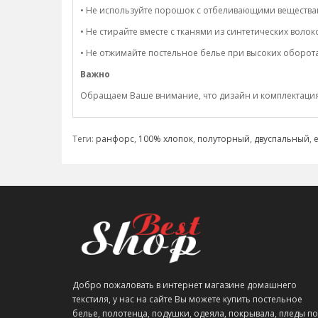
• Не используйте порошок с отбеливающими вещества
• Не стирайте вместе с тканями из синтетических волок
• Не отжимайте постельное белье при высоких оборотах
Важно
Обращаем Ваше внимание, что дизайн и комплектация н
Теги:
ранфорс
,
100% хлопок
,
полуторный
,
двуспальный
,
Добро пожаловать в интернет магазине домашнего
текстиля, у нас на сайте Вы можете купить постельное
белье, полотенца, подушки, одеяла, покрывала, пледы по