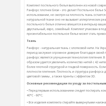
Комплект постельного белья выполнен из новой совре
Ранфорс плотнее Бязи – это делает Постельное белье
использовании, не смотря на плотность ткань остается
натуральной ткани оно не вызывает аллергических реа
постельного белья отлично впишется в интерьер ваше
двуспальный, евро, семейный. Комплект упакован в по
презентабельное постельное белье может стать прев
Ткань
Ранфорс - натуральная ткань с хлопковой нити. На Ук
период заслужил огромное доверие благодаря своей 
ранфорс является улучшенная технология плетения. В 
образом удается увеличить количество нитей с 42 нит
более плотной структурой и гладкой поверхность. Есл
плотности плетения. Плотность и структура ранфорса 
цветовой гаммы , а также принты с эффектом 3D.
Основные рекомендации по уходу за постельным
• Перед первым использованием следует постирать ком
40°C - 60°C;
• Все изделия комплекта стирайте вывернутыми наизна