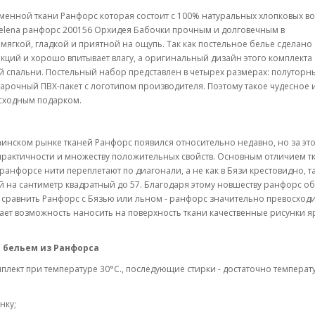
менной ткани Ранфорс которая состоит с 100% натуральных хлопковых в
 Selena ранфорс 200156 Орхидея Бабочки прочным и долговечным в
 мягкой, гладкой и приятной на ощупь. Так как постельное белье сделано 
кций и хорошо впитывает влагу, а оригинальный дизайн этого комплекта
й спальни. Постельный набор представлен в четырех размерах: полуторн
дарочный ПВХ-пакет с логотипом производителя. Поэтому такое чудесное 
осходным подарком.
раинском рынке тканей Ранфорс появился относительно недавно, но за это
практичности и множеству положительных свойств. Основным отличием т
ранфорсе нити переплетают по диагонали, а не как в Бязи крестовидно, т
ей на сантиметр квадратный до 57. Благодаря этому новшеству ранфорс о
и сравнить Ранфорс с Бязью или льном - ранфорс значительно превосходи
дает возможность наносить на поверхность ткани качественные рисунки я
 бельем из Ранфорса
плект при температуре 30°C., последующие стирки - достаточно температ
нку;