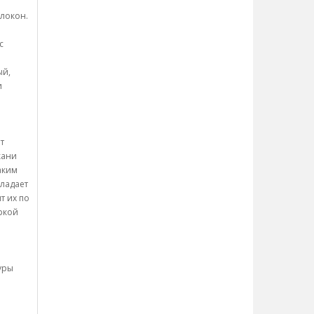
олокон.
с
ый,
и
т
кани
аким
бладает
т их по
ркой
уры