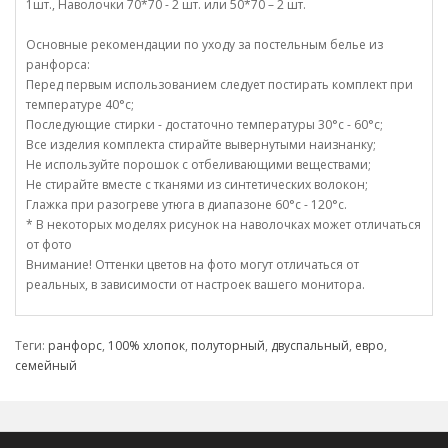
1шт., Наволочки 70*70 - 2 шт. или 50*70 – 2 шт.
Основные рекомендации по уходу за постельным белье из
ранфорса:
Перед первым использованием следует постирать комплект при
температуре 40°c;
Последующие стирки - достаточно температуры 30°c - 60°c;
Все изделия комплекта стирайте вывернутыми наизнанку;
Не используйте порошок с отбеливающими веществами;
Не стирайте вместе с тканями из синтетических волокон;
Глажка при разогреве утюга в диапазоне 60°c - 120°c.
* В некоторых моделях рисунок на наволочках может отличаться
от фото
Внимание! Оттенки цветов на фото могут отличаться от
реальных, в зависимости от настроек вашего монитора.
Теги:
ранфорс
,
100% хлопок
,
полуторный
,
двуспальный
,
евро
,
семейный