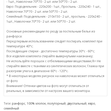
- 1шт., Наволочки 70*70 - 2 шт. или 50*70 – 2 шт.
Евро: Пододеяльник - 220х200 - 1шт., Простынь - 220х240 - 1 шт.,
Наволочки 70*70 - 2 шт. или 50*70 – 2 шт.
Семейный: Пододеяльник - 210х150 - 2 шт., простынь - 220х240 -
1шт., Наволочки 70*70 - 2 шт. или 50*70 – 2 шт.
Основные рекомендации по уходу за постельным белье из
ранфорса:
Перед первым использованием следует постирать комплект при
температуре 40°c;
Последующие стирки - достаточно температуры 30°c - 60°c;
Все изделия комплекта стирайте вывернутыми наизнанку;
Не используйте порошок с отбеливающими веществами;/li> Не
стирайте вместе с тканями из синтетических волокон; Глажка при
разогреве утюга в диапазоне 60°c - 120°c.
* В некоторых моделях рисунок на наволочках может отличаться
от фото
Внимание! Оттенки цветов на фото могут отличаться от
реальных, в зависимости от настроек вашего монитора.
Теги:
ранфорс
,
100% хлопок
,
полуторный
,
двуспальный
,
евро
,
семейный