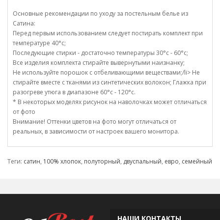
Основные рекомендации по уходу за постельным белье из
Сатина:
Перед первым использованием следует постирать комплект при
температуре 40°c;
Последующие стирки - достаточно температуры 30°c - 60°c;
Все изделия комплекта стирайте вывернутыми наизнанку;
Не используйте порошок с отбеливающими веществами;/li> Не
стирайте вместе с тканями из синтетических волокон; Глажка при
разогреве утюга в диапазоне 60°c - 120°c.
* В некоторых моделях рисунок на наволочках может отличаться
от фото
Внимание! Оттенки цветов на фото могут отличаться от
реальных, в зависимости от настроек вашего монитора.
Теги:
сатин
,
100% хлопок
,
полуторный
,
двуспальный
,
евро
,
семейный
НАШИ КОНТАКТЫ