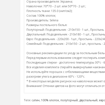
Страна производителя: Украина;
Наволочки: 70*70 – 2 шт. или 50*70 - 2 шт.;
Плотность ткани: 135.0 (нит/см2);
Состав: 100% хлопок;
Производитель: Selena
Размеры постельного белья:
Полуторный: Пододеяльник - 210х150 - 1 шт., Простынь 22
Двуспальный: Пододеяльник - 210х180 - 1 шт., Простынь -
Евро: Пододеяльник - 220х200 - 1шт., Простынь - 220х240 
Семейный: Пододеяльник - 210х150 - 2 шт., простынь - 22
Основные рекомендации по уходу за постельным белье
Перед первым использованием следует постирать компл
Последующие стирки - достаточно температуры 30°c - 6
Все изделия комплекта стирайте вывернутыми наизнан
Не используйте порошок с отбеливающими веществами;/
разогреве утюга в диапазоне 60°c - 120°c.
* В некоторых моделях рисунок на наволочках может о
Внимание! Оттенки цветов на фото могут отличаться от
Теги:
сатин
,
100% хлопок
,
полуторный
,
двуспальный
,
евр