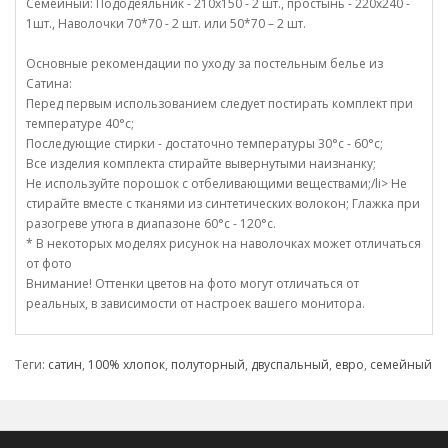
Семейный: Пододеяльник - 210х150 - 2 шт., простынь - 220х240 -
1шт., Наволочки 70*70 - 2 шт. или 50*70 – 2 шт.
Основные рекомендации по уходу за постельным белье из
Сатина:
Перед первым использованием следует постирать комплект при
температуре 40°c;
Последующие стирки - достаточно температуры 30°c - 60°c;
Все изделия комплекта стирайте вывернутыми наизнанку;
Не используйте порошок с отбеливающими веществами;/li> Не
стирайте вместе с тканями из синтетических волокон; Глажка при
разогреве утюга в диапазоне 60°c - 120°c.
* В некоторых моделях рисунок на наволочках может отличаться
от фото
Внимание! Оттенки цветов на фото могут отличаться от
реальных, в зависимости от настроек вашего монитора.
Теги:
сатин
,
100% хлопок
,
полуторный
,
двуспальный
,
евро
,
семейный