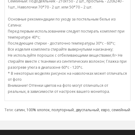
Семейный: Пододеяльник - 210х150 - 2 шт., простынь - 220х240 -
1шт., Наволочки 70*70 - 2 шт. или 50*70 – 2 шт.
Основные рекомендации по уходу за постельным белье из
Сатина:
Перед первым использованием следует постирать комплект при
температуре 40°c;
Последующие стирки - достаточно температуры 30°c - 60°c;
Все изделия комплекта стирайте вывернутыми наизнанку;
Не используйте порошок с отбеливающими веществами;/li> Не
стирайте вместе с тканями из синтетических волокон; Глажка при
разогреве утюга в диапазоне 60°c - 120°c.
* В некоторых моделях рисунок на наволочках может отличаться
от фото
Внимание! Оттенки цветов на фото могут отличаться от
реальных, в зависимости от настроек вашего монитора.
Теги:
сатин
,
100% хлопок
,
полуторный
,
двуспальный
,
евро
,
семейный