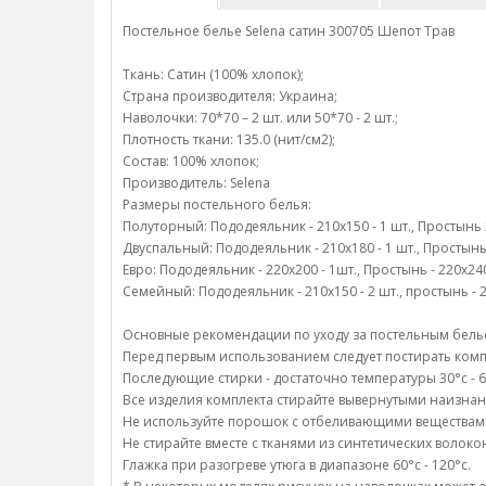
Постельное белье Selena сатин 300705 Шепот Трав
Ткань: Сатин (100% хлопок);
Страна производителя: Украина;
Наволочки: 70*70 – 2 шт. или 50*70 - 2 шт.;
Плотность ткани: 135.0 (нит/см2);
Состав: 100% хлопок;
Производитель: Selena
Размеры постельного белья:
Полуторный: Пододеяльник - 210х150 - 1 шт., Простынь 22
Двуспальный: Пододеяльник - 210х180 - 1 шт., Простынь -
Евро: Пододеяльник - 220х200 - 1шт., Простынь - 220х240 
Семейный: Пододеяльник - 210х150 - 2 шт., простынь - 22
Основные рекомендации по уходу за постельным белье 
Перед первым использованием следует постирать компл
Последующие стирки - достаточно температуры 30°c - 6
Все изделия комплекта стирайте вывернутыми наизнан
Не используйте порошок с отбеливающими веществам
Не стирайте вместе с тканями из синтетических волоко
Глажка при разогреве утюга в диапазоне 60°c - 120°c.