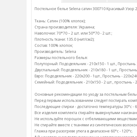
Постельное белье Selena сатин 300710 Красивый Узор 
Ткань: Сатин (100% хлопок);
Страна производителя: Украина;
Наволочки: 70*70 – 2 шт. или 50*70 - 2 шт.;
Плотность ткани: 135.0 (нит/см2);
Состав: 100% хлопок;
Производитель: Selena
Размеры постельного белья:
Полуторный: Пододеяльник - 210х150 - 1 шт., Простынь 22
Двуспальный: Пододеяльник - 210х180 - 1 шт., Простынь -
Евро: Пододеяльник - 220х200 - 1шт., Простынь - 220х240 
Семейный: Пододеяльник - 210х150 - 2 шт., простынь - 22
Основные рекомендации по уходу за постельным белье 
Перед первым использованием следует постирать компл
Последующие стирки - достаточно температуры 30°c - 6
Все изделия комплекта стирайте вывернутыми наизнан
Не используйте порошок с отбеливающими веществам
Не стирайте вместе с тканями из синтетических волоко
Глажка при разогреве утюга в диапазоне 60°c - 120°c.