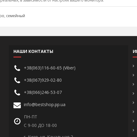
 реальных, в зависимости от настроек вашего монитора.
ро
,
семейный
НАШИ КОНТАКТЫ
И
+38(063)116-60-65 (Viber)
+38(067)929-02-80
+38(066)246-53-07
info@bestshop.pp.ua
ПН-ПТ
С 9-00 ДО 18-00
г. Киев, ул. Канальная 2,