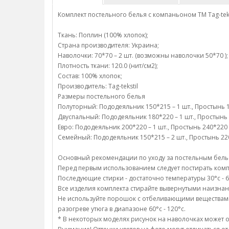
Комплект постельного белья с компаньоном TM Tag-tek
Ткань: Поплин (100% хлопок);
Страна производителя: Украина;
Наволочки: 70*70 – 2 шт. (возможны наволочки 50*70 );
Плотность ткани: 120.0 (нит/см2);
Состав: 100% хлопок;
Производитель: Tag-tekstil
Размеры постельного белья
Полуторный: Пододеяльник 150*215 – 1 шт., Простынь 15
Двуспальный: Пододеяльник 180*220 – 1 шт., Простынь 2
Евро: Пододеяльник 200*220 – 1 шт., Простынь 240*220 
Семейный: Пододеяльник 150*215 – 2 шт., Простынь 220*
Основный рекомендации по уходу за постельным бель
Перед первым использованием следует постирать компл
Последующие стирки - достаточно температуры 30°c - 6
Все изделия комплекта стирайте вывернутыми наизнан
Не используйте порошок с отбеливающими веществами;/
разогреве утюга в диапазоне 60°c - 120°c.
* В некоторых моделях рисунок на наволочках может о