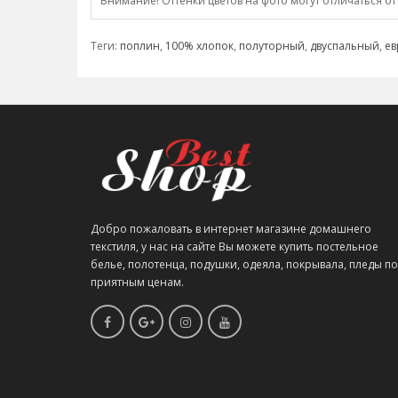
Внимание! Оттенки цветов на фото могут отличаться от
Теги:
поплин
,
100% хлопок
,
полуторный
,
двуспальный
,
ев
Добро пожаловать в интернет магазине домашнего
текстиля, у нас на сайте Вы можете купить постельное
белье, полотенца, подушки, одеяла, покрывала, пледы по
приятным ценам.