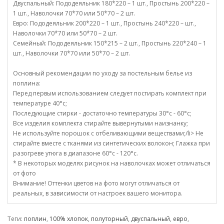
Двуспальный: Пододеяльник 180*220 – 1 шт., Простынь 200*220 –
1 шт., Наволочки 70*70 или 50*70 – 2 шт.
Евро: Пододеяльник 200*220 – 1 шт., Простынь 240*220 – шт.,
Наволочки 70*70 или 50*70 – 2 шт.
Семейный: Пододеяльник 150*215 – 2 шт., Простынь 220*240 – 1
шт., Наволочки 70*70 или 50*70 – 2 шт.
Основный рекомендации по уходу за постельным белье из
поплина:
Перед первым использованием следует постирать комплект при
температуре 40°c;
Последующие стирки - достаточно температуры 30°c - 60°c;
Все изделия комплекта стирайте вывернутыми наизнанку;
Не используйте порошок с отбеливающими веществами;/li> Не
стирайте вместе с тканями из синтетических волокон; Глажка при
разогреве утюга в диапазоне 60°c - 120°c.
* В некоторых моделях рисунок на наволочках может отличаться
от фото
Внимание! Оттенки цветов на фото могут отличаться от
реальных, в зависимости от настроек вашего монитора.
Теги:
поплин
,
100% хлопок
,
полуторный
,
двуспальный
,
евро
,