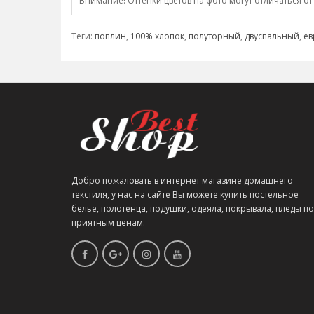
Внимание! Оттенки цветов на фото могут отличаться от
Теги:
поплин
,
100% хлопок
,
полуторный
,
двуспальный
,
ев
Добро пожаловать в интернет магазине домашнего
текстиля, у нас на сайте Вы можете купить постельное
белье, полотенца, подушки, одеяла, покрывала, пледы по
приятным ценам.