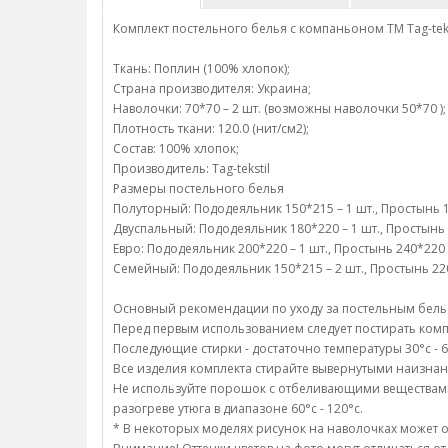
Комплект постельного белья с компаньоном TM Tag-teks
Ткань: Поплин (100% хлопок);
Страна производителя: Украина;
Наволочки: 70*70 – 2 шт. (возможны наволочки 50*70 );
Плотность ткани: 120.0 (нит/см2);
Состав: 100% хлопок;
Производитель: Tag-tekstil
Размеры постельного белья
Полуторный: Пододеяльник 150*215 – 1 шт., Простынь 15
Двуспальный: Пододеяльник 180*220 – 1 шт., Простынь 2
Евро: Пододеяльник 200*220 – 1 шт., Простынь 240*220 
Семейный: Пододеяльник 150*215 – 2 шт., Простынь 220*
Основный рекомендации по уходу за постельным бель
Перед первым использованием следует постирать компл
Последующие стирки - достаточно температуры 30°c - 6
Все изделия комплекта стирайте вывернутыми наизнан
Не используйте порошок с отбеливающими веществами;/
разогреве утюга в диапазоне 60°c - 120°c.
* В некоторых моделях рисунок на наволочках может о