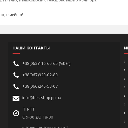
 реальных, в зависимости от настроек вашего монитора.
ро
,
семейный
НАШИ КОНТАКТЫ
И
+38(063)116-60-65 (Viber)
+38(067)929-02-80
+38(066)246-53-07
info@bestshop.pp.ua
ПН-ПТ
С 9-00 ДО 18-00
г. Киев, ул. Канальная 2,