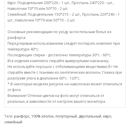
Евро: Пододеяльник 200*220 – 1 шт., Простынь 240*220 – шт.,
Наволочки 70*70 или 50*70 – 2 шт.
Семейный: Пододеяльник 150*215 – 2 шт., Простынь 220*240 – 1
шт., Наволочки 70*70 или 50*70 – 2 шт.
Основные рекомендации по уходу за постельным белье из
ранфорса:
Перед первым использованием следует постирать комплект при
температуре 40°c;
Последующие стирки - достаточно температуры 30°c - 60°c;
Все изделия комплекта стирайте вывернутыми наизнанку;
Не используйте порошок с отбеливающими веществами;/li> Не
стирайте вместе с тканями из синтетических волокон; Глажка при
разогреве утюга в диапазоне 60°c - 120°c.
* В некоторых моделях рисунок на наволочках может отличаться
от фото
Внимание! Оттенки цветов на фото могут отличаться от
реальных, в зависимости от настроек вашего монитора.
Теги:
ранфорс
,
100% хлопок
,
полуторный
,
двуспальный
,
евро
,
семейный