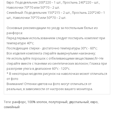
Евро: Пододеяльник 200*220 – 1 шт., Простынь 240*220 – шт.,
Наволочки 70*70 или 50*70 – 2 шт.
Семейный: Пододеяльник 150*215 – 2 шт., Простынь 220*240 – 1
шт., Наволочки 70*70 или 50*70 – 2 шт.
Основные рекомендации по уходу за постельным белье из
ранфорса:
Перед первым использованием следует постирать комплект при
температуре 40°c;
Последующие стирки - достаточно температуры 30°c - 60°c;
Все изделия комплекта стирайте вывернутыми наизнанку;
Не используйте порошок с отбеливающими веществами;/li> Не
стирайте вместе с тканями из синтетических волокон; Глажка при
разогреве утюга в диапазоне 60°c - 120°c.
* В некоторых моделях рисунок на наволочках может отличаться
от фото
Внимание! Оттенки цветов на фото могут отличаться от
реальных, в зависимости от настроек вашего монитора.
Теги:
ранфорс
,
100% хлопок
,
полуторный
,
двуспальный
,
евро
,
семейный