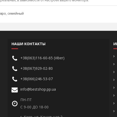
 реальных, в зависимости от настроек вашего монитора.
евро
,
семейный
НАШИ КОНТАКТЫ
И
+38(063)116-60-65 (Viber)
+38(067)929-02-80
+38(066)246-53-07
info@bestshop.pp.ua
ПН-ПТ
С 9-00 ДО 18-00
г. Киев, ул. Канальная 2,