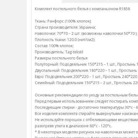
Комплект постельного белья с компаньоном R1858
Ткань: Ранфорс (100% хлопок);
Страна производителя: Украина;
Наволочки: 70*70 – 2 шт. (возможны наволочки 50*70 );
Плотность ткани: 120.0 (нит/см2);
Состав: 100% хлопок;
Производитель: Tag-tekstil
Размеры постельного белья
Полуторный: Пододеяльник 150*215 – 1 шт., Простынь 15
Двуспальный: Пододеяльник 180*220 – 1 шт., Простынь 2
Евро: Пододеяльник 200*220 – 1 шт., Простынь 240*220 
Семейный: Пододеяльник 150*215 – 2 шт., Простынь 220*
Основные рекомендации по уходу за постельным бель
Перед первым использованием следует постирать компл
Последующие стирки - достаточно температуры 30°c - 6
Все изделия комплекта стирайте вывернутыми наизнан
Не используйте порошок с отбеливающими веществами;/
разогреве утюга в диапазоне 60°c - 120°c.
* В некоторых моделях рисунок на наволочках может о