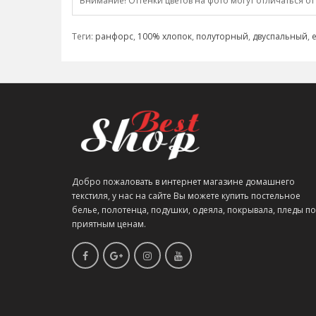
Внимание! Оттенки цветов на фото могут отличаться от
Теги:
ранфорс
,
100% хлопок
,
полуторный
,
двуспальный
,
Добро пожаловать в интернет магазине домашнего
текстиля, у нас на сайте Вы можете купить постельное
белье, полотенца, подушки, одеяла, покрывала, пледы по
приятным ценам.