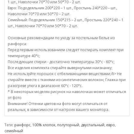
1 шт., Наволочки 70*70 или 50*70 – 2 шт.
Евро: Пододеяльник 200*220 – 1 шт., Простынь 240*220 – шт.,
Наволочки 70*70 или 50*70 – 2 шт.
Семейный: Пододеяльник 150*215 – 2 шт., Простынь 220*240 – 1
шт., Наволочки 70*70 или 50*70 – 2 шт.
Основные рекомендации по уходу за постельным белье из
ранфорса:
Перед первым использованием следует постирать комплект при
температуре 40°c;
Последующие стирки - достаточно температуры 30°c - 60°c;
Все изделия комплекта стирайте вывернутыми наизнанку;
Не используйте порошок с отбеливающими веществами;/li> Не
стирайте вместе с тканями из синтетических волокон; Глажка при
разогреве утюга в диапазоне 60°c - 120°c.
* В некоторых моделях рисунок на наволочках может отличаться
от фото
Внимание! Оттенки цветов на фото могут отличаться от
реальных, в зависимости от настроек вашего монитора.
Теги:
ранфорс
,
100% хлопок
,
полуторный
,
двуспальный
,
евро
,
семейный