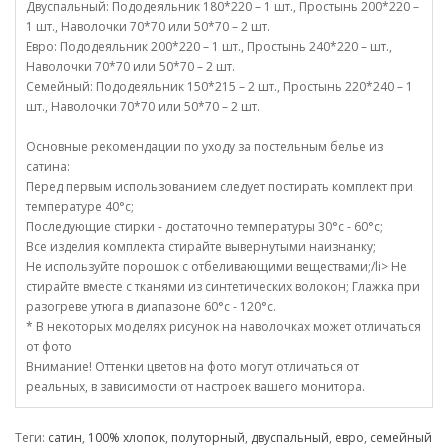
Двуспальный: Пододеяльник 180*220 – 1 шт., Простынь 200*220 –
1 шт., Наволочки 70*70 или 50*70 – 2 шт.
Евро: Пододеяльник 200*220 – 1 шт., Простынь 240*220 – шт.,
Наволочки 70*70 или 50*70 – 2 шт.
Семейный: Пододеяльник 150*215 – 2 шт., Простынь 220*240 – 1
шт., Наволочки 70*70 или 50*70 – 2 шт.
Основные рекомендации по уходу за постельным белье из
сатина:
Перед первым использованием следует постирать комплект при
температуре 40°c;
Последующие стирки - достаточно температуры 30°c - 60°c;
Все изделия комплекта стирайте вывернутыми наизнанку;
Не используйте порошок с отбеливающими веществами;/li> Не
стирайте вместе с тканями из синтетических волокон; Глажка при
разогреве утюга в диапазоне 60°c - 120°c.
* В некоторых моделях рисунок на наволочках может отличаться
от фото
Внимание! Оттенки цветов на фото могут отличаться от
реальных, в зависимости от настроек вашего монитора.
Теги:
сатин
,
100% хлопок
,
полуторный
,
двуспальный
,
евро
,
семейный