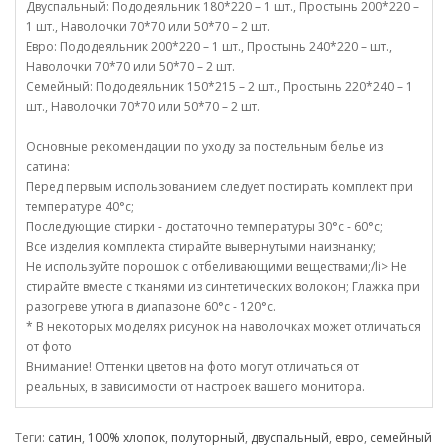
Двуспальный: Пододеяльник 180*220 – 1 шт., Простынь 200*220 –
1 шт., Наволочки 70*70 или 50*70 – 2 шт.
Евро: Пододеяльник 200*220 – 1 шт., Простынь 240*220 – шт.,
Наволочки 70*70 или 50*70 – 2 шт.
Семейный: Пододеяльник 150*215 – 2 шт., Простынь 220*240 – 1
шт., Наволочки 70*70 или 50*70 – 2 шт.
Основные рекомендации по уходу за постельным белье из
сатина:
Перед первым использованием следует постирать комплект при
температуре 40°c;
Последующие стирки - достаточно температуры 30°c - 60°c;
Все изделия комплекта стирайте вывернутыми наизнанку;
Не используйте порошок с отбеливающими веществами;/li> Не
стирайте вместе с тканями из синтетических волокон; Глажка при
разогреве утюга в диапазоне 60°c - 120°c.
* В некоторых моделях рисунок на наволочках может отличаться
от фото
Внимание! Оттенки цветов на фото могут отличаться от
реальных, в зависимости от настроек вашего монитора.
Теги:
сатин
,
100% хлопок
,
полуторный
,
двуспальный
,
евро
,
семейный