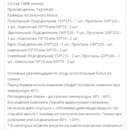
Состав: 100% хлопок;
Производитель: Tag-tekstil
Размеры постельного белья:
Полуторный: Пододеяльник 150*215 – 1 шт., Простынь 150*220 –
1 шт., Наволочки 70*70 или 50*70 - 2 шт.;
Двуспальный: Пододеяльник 180*220 – 1 шт., Простынь 200*220 –
1 шт., Наволочки 70*70 или 50*70 – 2 шт.
Евро: Пододеяльник 200*220 – 1 шт., Простынь 240*220 – шт.,
Наволочки 70*70 или 50*70 – 2 шт.
Семейный: Пододеяльник 150*215 – 2 шт., Простынь 220*240 – 1
шт., Наволочки 70*70 или 50*70 – 2 шт.
Основные рекомендации по уходу за постельным белье из
сатина:
Перед первым использованием следует постирать комплект при
температуре 40°c;
Последующие стирки - достаточно температуры 30°c - 60°c;
Все изделия комплекта стирайте вывернутыми наизнанку;
Не используйте порошок с отбеливающими веществами;/li> Не
стирайте вместе с тканями из синтетических волокон; Глажка при
разогреве утюга в диапазоне 60°c - 120°c.
* В некоторых моделях рисунок на наволочках может отличаться