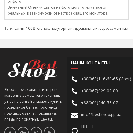
от фото
Внимание! Оттенки цветов на фото могут отличаться от
реальных, в зависимости от настроек вашего монитора.
Теги:
сатин
,
100% хлопок
,
полуторный
,
двуспальный
,
евро
,
семейный
НАШИ КОНТАКТЫ
+38(063)116-60-65 (Viber)
Добро пожаловать в интернет
+38(067)929-02-80
магазине домашнего текстиля,
у нас на сайте Вы можете купить
+38(066)246-53-07
постельное белье, полотенца,
подушки, одеяла, покрывала,
info@bestshop.pp.ua
пледы по приятным ценам.
ПН-ПТ