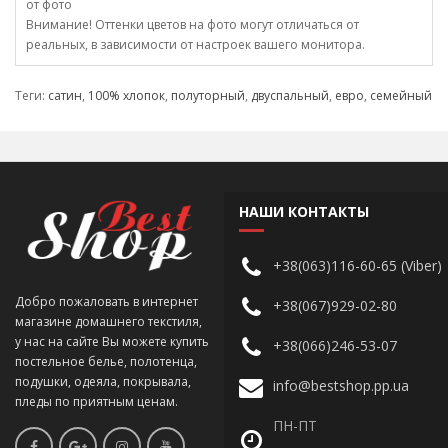
от фото
Внимание! Оттенки цветов на фото могут отличаться от
реальных, в зависимости от настроек вашего монитора.
Теги:
сатин
,
100% хлопок
,
полуторный
,
двуспальный
,
евро
,
семейный
НАШИ КОНТАКТЫ
+38(063)116-60-65 (Viber)
Добро пожаловать в интернет
+38(067)929-02-80
магазине домашнего текстиля,
у нас на сайте Вы можете купить
+38(066)246-53-07
постельное белье, полотенца,
подушки, одеяла, покрывала,
info@bestshop.pp.ua
пледы по приятным ценам.
ПН-ПТ