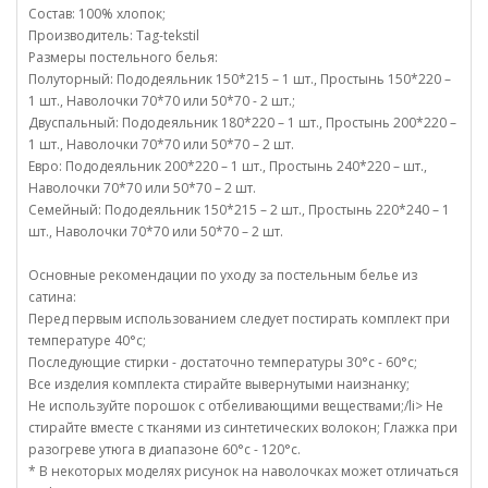
Состав: 100% хлопок;
Производитель: Tag-tekstil
Размеры постельного белья:
Полуторный: Пододеяльник 150*215 – 1 шт., Простынь 150*220 –
1 шт., Наволочки 70*70 или 50*70 - 2 шт.;
Двуспальный: Пододеяльник 180*220 – 1 шт., Простынь 200*220 –
1 шт., Наволочки 70*70 или 50*70 – 2 шт.
Евро: Пододеяльник 200*220 – 1 шт., Простынь 240*220 – шт.,
Наволочки 70*70 или 50*70 – 2 шт.
Семейный: Пододеяльник 150*215 – 2 шт., Простынь 220*240 – 1
шт., Наволочки 70*70 или 50*70 – 2 шт.
Основные рекомендации по уходу за постельным белье из
сатина:
Перед первым использованием следует постирать комплект при
температуре 40°c;
Последующие стирки - достаточно температуры 30°c - 60°c;
Все изделия комплекта стирайте вывернутыми наизнанку;
Не используйте порошок с отбеливающими веществами;/li> Не
стирайте вместе с тканями из синтетических волокон; Глажка при
разогреве утюга в диапазоне 60°c - 120°c.
* В некоторых моделях рисунок на наволочках может отличаться