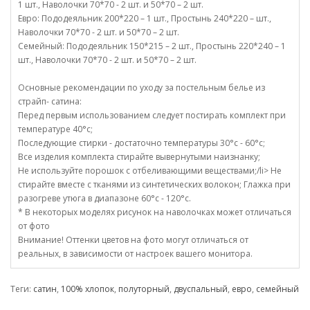
1 шт., Наволочки 70*70 - 2 шт. и 50*70 – 2 шт.
Евро: Пододеяльник 200*220 – 1 шт., Простынь 240*220 – шт.,
Наволочки 70*70 - 2 шт. и 50*70 – 2 шт.
Семейный: Пододеяльник 150*215 – 2 шт., Простынь 220*240 – 1
шт., Наволочки 70*70 - 2 шт. и 50*70 – 2 шт.
Основные рекомендации по уходу за постельным белье из
страйп- сатина:
Перед первым использованием следует постирать комплект при
температуре 40°c;
Последующие стирки - достаточно температуры 30°c - 60°c;
Все изделия комплекта стирайте вывернутыми наизнанку;
Не используйте порошок с отбеливающими веществами;/li> Не
стирайте вместе с тканями из синтетических волокон; Глажка при
разогреве утюга в диапазоне 60°c - 120°c.
* В некоторых моделях рисунок на наволочках может отличаться
от фото
Внимание! Оттенки цветов на фото могут отличаться от
реальных, в зависимости от настроек вашего монитора.
Теги:
сатин
,
100% хлопок
,
полуторный
,
двуспальный
,
евро
,
семейный