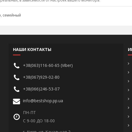
 реальных, в зависимости от настроек вашего монитора.
о
,
семейный
НАШИ КОНТАКТЫ
И
+38(063)116-60-65 (Viber)
+38(067)929-02-80
+38(066)246-53-07
info@bestshop.pp.ua
ПН-ПТ
С 9-00 ДО 18-00
г. Киев, ул. Канальная 2,