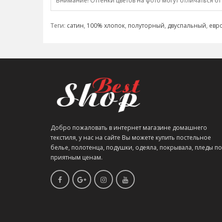
Внимание! Оттенки цветов на фото могут отличаться от
Теги:
сатин
,
100% хлопок
,
полуторный
,
двуспальный
,
евр
Добро пожаловать в интернет магазине домашнего
текстиля, у нас на сайте Вы можете купить постельное
белье, полотенца, подушки, одеяла, покрывала, пледы по
приятным ценам.