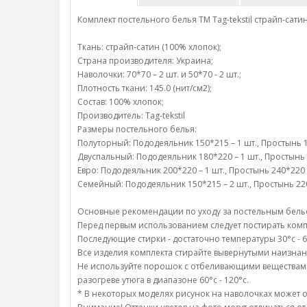
Комплект постельного белья TM Tag-tekstil страйп-сати
Ткань: страйп-сатин (100% хлопок);
Страна производителя: Украина;
Наволочки: 70*70 – 2 шт. и 50*70 - 2 шт.;
Плотность ткани: 145.0 (нит/см2);
Состав: 100% хлопок;
Производитель: Tag-tekstil
Размеры постельного белья:
Полуторный: Пододеяльник 150*215 – 1 шт., Простынь 150
Двуспальный: Пододеяльник 180*220 – 1 шт., Простынь 20
Евро: Пододеяльник 200*220 – 1 шт., Простынь 240*220 – 
Семейный: Пододеяльник 150*215 – 2 шт., Простынь 220*2
Основные рекомендации по уходу за постельным белье 
Перед первым использованием следует постирать компл
Последующие стирки - достаточно температуры 30°c - 6
Все изделия комплекта стирайте вывернутыми наизнан
Не используйте порошок с отбеливающими веществами;/
разогреве утюга в диапазоне 60°c - 120°c.
* В некоторых моделях рисунок на наволочках может о