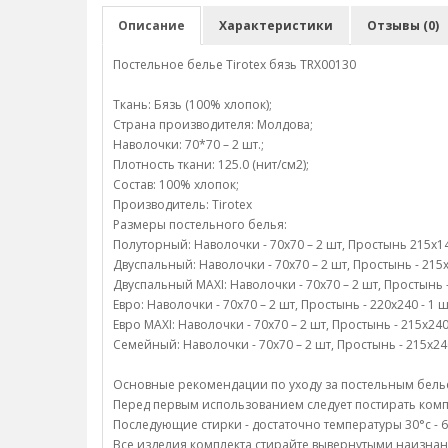
Описание
Характеристики
Отзывы (0)
Постельное белье Tirotex бязь TRX00130
Ткань: Бязь (100% хлопок);
Страна производителя: Молдова;
Наволочки: 70*70 – 2 шт.;
Плотность ткани: 125.0 (нит/см2);
Состав: 100% хлопок;
Производитель: Tirotex
Размеры постельного белья:
Полуторный: Наволочки - 70х70 – 2 шт, Простынь 215х145
Двуспальный: Наволочки - 70х70 – 2 шт, Простынь - 215х1
Двуспальный MAXI: Наволочки - 70х70 – 2 шт, Простынь - 
Евро: Наволочки - 70х70 – 2 шт, Простынь - 220х240 - 1 ш
Евро MAXI: Наволочки - 70х70 – 2 шт, Простынь - 215х240
Семейный: Наволочки - 70х70 – 2 шт, Простынь - 215х240
Основные рекомендации по уходу за постельным белье 
Перед первым использованием следует постирать компл
Последующие стирки - достаточно температуры 30°c - 6
Все изделия комплекта стирайте вывернутыми наизнан