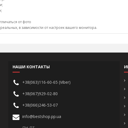
и;
н;
тличаться от фото
 реальных, в зависимости от настроек вашего монитора.
НАШИ КОНТАКТЫ
И
+38(063)116-60-65 (Viber)
+38(067)929-02-80
+38(066)246-53-07
info@bestshop.pp.ua
ПН-ПТ