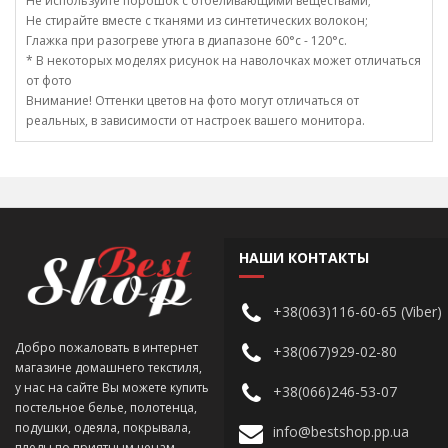
Не используйте порошок с отбеливающими веществами;
Не стирайте вместе с тканями из синтетических волокон;
Глажка при разогреве утюга в диапазоне 60°c - 120°c.
* В некоторых моделях рисунок на наволочках может отличаться
от фото
Внимание! Оттенки цветов на фото могут отличаться от
реальных, в зависимости от настроек вашего монитора.
НАШИ КОНТАКТЫ
+38(063)116-60-65 (Viber)
Добро пожаловать в интернет
+38(067)929-02-80
магазине домашнего текстиля,
у нас на сайте Вы можете купить
+38(066)246-53-07
постельное белье, полотенца,
подушки, одеяла, покрывала,
info@bestshop.pp.ua
пледы по приятным ценам.