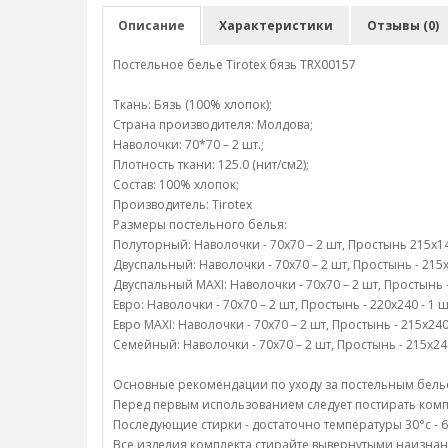
Описание
Характеристики
Отзывы (0)
Постельное белье Tirotex бязь TRX00157
Ткань: Бязь (100% хлопок);
Страна производителя: Молдова;
Наволочки: 70*70 – 2 шт.;
Плотность ткани: 125.0 (нит/см2);
Состав: 100% хлопок;
Производитель: Tirotex
Размеры постельного белья:
Полуторный: Наволочки - 70х70 – 2 шт, Простынь 215х145
Двуспальный: Наволочки - 70х70 – 2 шт, Простынь - 215х1
Двуспальный MAXI: Наволочки - 70х70 – 2 шт, Простынь - 
Евро: Наволочки - 70х70 – 2 шт, Простынь - 220х240 - 1 ш
Евро MAXI: Наволочки - 70х70 – 2 шт, Простынь - 215х240
Семейный: Наволочки - 70х70 – 2 шт, Простынь - 215х240
Основные рекомендации по уходу за постельным белье 
Перед первым использованием следует постирать компл
Последующие стирки - достаточно температуры 30°c - 6
Все изделия комплекта стирайте вывернутыми наизнан