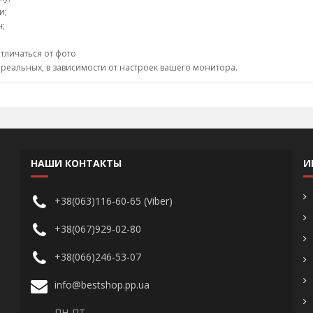
и;
н;
тличаться от фото
 реальных, в зависимости от настроек вашего монитора.
НАШИ КОНТАКТЫ
И
+38(063)116-60-65 (Viber)
+38(067)929-02-80
+38(066)246-53-07
info@bestshop.pp.ua
ПН-ПТ