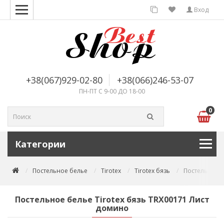
Вход
+38(067)929-02-80
+38(066)246-53-07
ПН-ПТ С 9-00 ДО 18-00
0
Категории
Постельное белье
Tirotex
Tirotex бязь
Постельное б
Постельное белье Tirotex бязь TRX00171 Лист
домино