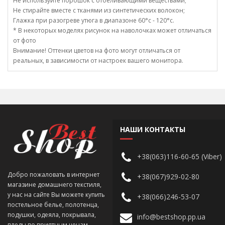
Не используйте порошок с отбеливающими веществами;
Не стирайте вместе с тканями из синтетических волокон;
Глажка при разогреве утюга в диапазоне 60°c - 120°c.
* В некоторых моделях рисунок на наволочках может отличаться
от фото
Внимание! Оттенки цветов на фото могут отличаться от
реальных, в зависимости от настроек вашего монитора.
НАШИ КОНТАКТЫ
+38(063)116-60-65 (Viber)
Добро пожаловать в интернет
+38(067)929-02-80
магазине домашнего текстиля,
у нас на сайте Вы можете купить
+38(066)246-53-07
постельное белье, полотенца,
подушки, одеяла, покрывала,
info@bestshop.pp.ua
пледы по приятным ценам.