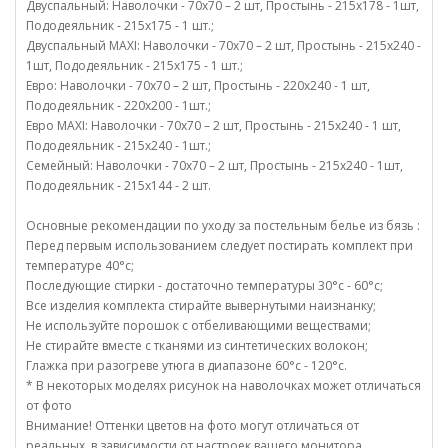
Двуспальный: Наволочки - 70х70 – 2 шт, Простынь - 215х178 - 1шт,
Пододеяльник - 215х175 - 1 шт.;
Двуспальный MAXI: Наволочки - 70х70 – 2 шт, Простынь - 215х240 -
1шт, Пододеяльник - 215х175 - 1 шт.;
Евро: Наволочки - 70х70 – 2 шт, Простынь - 220х240 - 1 шт,
Пододеяльник - 220х200 - 1шт.;
Евро MAXI: Наволочки - 70х70 – 2 шт, Простынь - 215х240 - 1 шт,
Пододеяльник - 215х240 - 1шт.;
Семейный: Наволочки - 70х70 – 2 шт, Простынь - 215х240 - 1шт,
Пододеяльник - 215х144 - 2 шт.
Основные рекомендации по уходу за постельным белье из бязь :
Перед первым использованием следует постирать комплект при
температуре 40°c;
Последующие стирки - достаточно температуры 30°c - 60°c;
Все изделия комплекта стирайте вывернутыми наизнанку;
Не используйте порошок с отбеливающими веществами;
Не стирайте вместе с тканями из синтетических волокон;
Глажка при разогреве утюга в диапазоне 60°c - 120°c.
* В некоторых моделях рисунок на наволочках может отличаться
от фото
Внимание! Оттенки цветов на фото могут отличаться от
реальных, в зависимости от настроек вашего монитора.